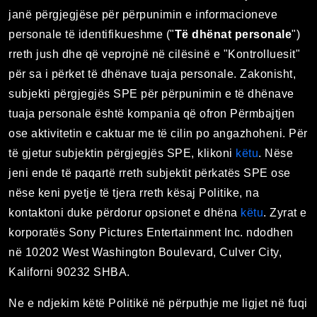
janë përgjegjëse për përpunimin e informacioneve
personale të identifikueshme ("
Të dhënat personale
")
rreth jush dhe që veprojnë në cilësinë e "Kontrolluesit"
për sa i përket të dhënave tuaja personale. Zakonisht,
subjekti përgjegjës SPE për përpunimin e të dhënave
tuaja personale është kompania që ofron Përmbajtjen
ose aktivitetin e caktuar me të cilin po angazhoheni. Për
të gjetur subjektin përgjegjës SPE, klikoni
këtu
. Nëse
jeni ende të paqartë rreth subjektit përkatës SPE ose
nëse keni pyetje të tjera rreth kësaj Politike, na
kontaktoni duke përdorur opsionet e dhëna
këtu
. Zyrat e
korporatës Sony Pictures Entertainment Inc. ndodhen
në 10202 West Washington Boulevard, Culver City,
Kaliforni 90232 SHBA.
Ne e ndjekim këtë Politikë në përputhje me ligjet në fuqi