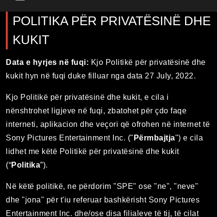
Main Menu
POLITIKA PËR PRIVATËSINË DHE
KUKIT
Data e hyrjes në fuqi:
Kjo Politikë për privatësinë dhe
kukit hyn në fuqi duke filluar nga data 27 July, 2022.
Kjo Politikë për privatësinë dhe kukit, e cila i
nënshtrohet ligjeve në fuqi, zbatohet për çdo faqe
interneti, aplikacion dhe veçori që ofrohen në internet të
Sony Pictures Entertainment Inc. ("
Përmbajtja
") e cila
lidhet me këtë Politikë për privatësinë dhe kukit
(“
Politika
”).
Në këtë politikë, ne përdorim "SPE" ose "ne", "neve"
dhe "jona" për t'iu referuar bashkërisht Sony Pictures
Entertainment Inc. dhe/ose disa filialeve të tij, të cilat