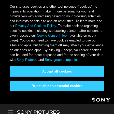
Our site uses cookies and other technologies ("cookies") to
improve its operation, make it more personal for you, and
provide you with advertising based on your browsing activities
and interests on this site and on other sites. To learn more see
our
Privacy And Cookies Policy
. To make choices regarding
specific cookies including withdrawing consent after consent is
given, access our
Cookie Consent Tool
(available on every
page). You do not need to have cookies enabled to use our
sites and apps, but turning them off may affect your experience
on our sites and apps. By clicking 'Accept', you agree cookies
can be used for these purposes and for the sharing of your data
with
Sony Pictures
and
Sony group companies
.
Accept all cookies
Reject all non-essential cookies
Skip to main content