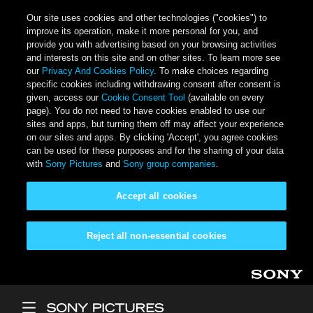
Our site uses cookies and other technologies ("cookies") to
improve its operation, make it more personal for you, and
provide you with advertising based on your browsing activities
and interests on this site and on other sites. To learn more see
our
Privacy And Cookies Policy
. To make choices regarding
specific cookies including withdrawing consent after consent is
given, access our
Cookie Consent Tool
(available on every
page). You do not need to have cookies enabled to use our
sites and apps, but turning them off may affect your experience
on our sites and apps. By clicking 'Accept', you agree cookies
can be used for these purposes and for the sharing of your data
with
Sony Pictures
and
Sony group companies
.
Accept all cookies
Reject all non-essential cookies
Skip to main content