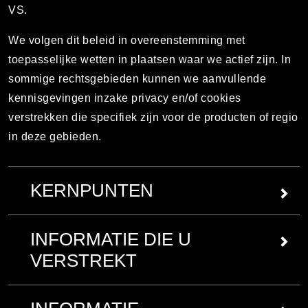
VS.
We volgen dit beleid in overeenstemming met
toepasselijke wetten in plaatsen waar we actief zijn. In
sommige rechtsgebieden kunnen we aanvullende
kennisgevingen inzake privacy en/of cookies
verstrekken die specifiek zijn voor de producten of regio
in deze gebieden.
KERNPUNTEN
Raadpleeg voor meer informatie over elk van deze
INFORMATIE DIE U
kernpunten de volledige tekst van het Beleid
VERSTREKT
hieronder.
We kunnen de volgende categorieën
Informatie die u verstrekt