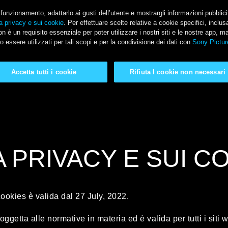
il funzionamento, adattarlo ai gusti dell’utente e mostrargli informazioni pubblic
a privacy e sui cookie
. Per effettuare scelte relative a cookie specifici, incl
n è un requisito essenziale per poter utilizzare i nostri siti e le nostre app, m
o essere utilizzati per tali scopi e per la condivisione dei dati con
Sony Pictur
Accetta tutti i cookie
Rifiuta I cookie non necessari
A PRIVACY E SUI C
cookies è valida dal 27 July, 2022.
ggetta alle normative in materia ed è valida per tutti i siti w