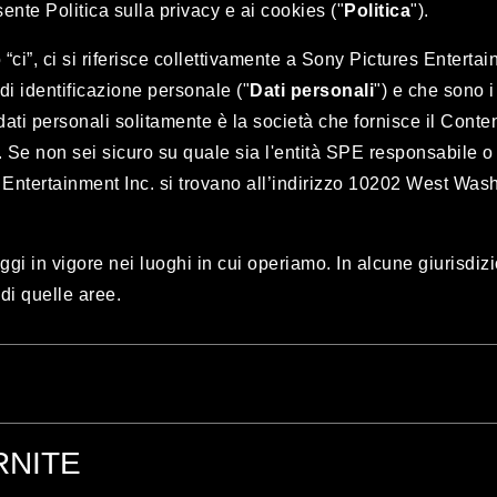
ente Politica sulla privacy e ai cookies ("
Politica
").
 “ci”, ci si riferisce collettivamente a Sony Pictures Entertai
di identificazione personale ("
Dati personali
") e che sono i
ti personali solitamente è la società che fornisce il Contenut
. Se non sei sicuro su quale sia l'entità SPE responsabile o
es Entertainment Inc. si trovano all’indirizzo 10202 West Wa
gi in vigore nei luoghi in cui operiamo. In alcune giurisdizi
 di quelle aree.
punti chiave, fare riferimento al testo completo della 
RNITE