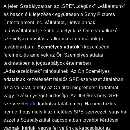
A jelen Szabályzatban az „SPE”, „cégünk”, „vállalatunk”
és hasonló kifejezések együttesen a Sony Pictures
Entertainment Inc. vállalatot, illetve annak
leányvállalatait jelentik, amelyek az Önre vonatkozó,
személyazonosításra alkalmas információk (a
továbbiakban: „
Személyes adatok
”) kezeléséért
felelnek, és amelyek az Ön Személyes adatai
tekintetében a jogszabályok értelmében
„Adatkezelőknek” minősülnek. Az Ön Személyes
adatainak kezeléséért felelős SPE-szervezet általában
az a vállalat, amely az Ön által megrendelt Tartalmat
vagy tevékenységet biztosítja. Az illetékes helyi SPE-
szervezetet
ide
kattintva találja meg. Ha nem biztos
benne, hogy melyik az illetékes SPE-szervezet, vagy ha
ezzel a Szabályzattal kapcsolatban további kérdései
vannak, kérjük, vegye fel velünk a kapcsolatot az