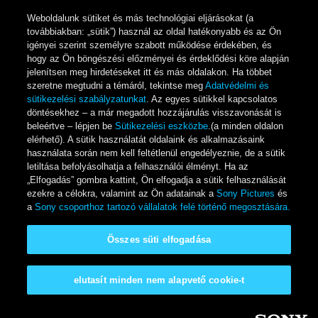
Weboldalunk sütiket és más technológiai eljárásokat (a
továbbiakban: „sütik”) használ az oldal hatékonyabb és az Ön
igényei szerint személyre szabott működése érdekében, és
hogy az Ön böngészési előzményei és érdeklődési köre alapján
jelenítsen meg hirdetéseket itt és más oldalakon. Ha többet
szeretne megtudni a témáról, tekintse meg
Adatvédelmi és
sütikezelési szabályzatunkat
. Az egyes sütikkel kapcsolatos
döntésekhez – a már megadott hozzájárulás visszavonását is
beleértve – lépjen be
Sütikezelési eszközbe
.(a minden oldalon
elérhető). A sütik használatát oldalaink és alkalmazásaink
használata során nem kell feltétlenül engedélyeznie, de a sütik
letiltása befolyásolhatja a felhasználói élményt. Ha az
„Elfogadás” gombra kattint, Ön elfogadja a sütik felhasználását
ezekre a célokra, valamint az Ön adatainak a
Sony Pictures
és
a
Sony csoporthoz tartozó vállalatok felé történő megosztására.
Összes süti elfogadása
elutasít minden nem alapvető cookie-t
Ugrás a tartalomra