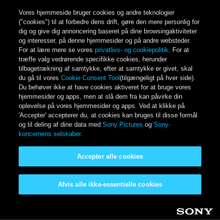
Vores hjemmeside bruger cookies og andre teknologier
("cookies") til at forbedre dens drift, gøre den mere personlig for
dig og give dig annoncering baseret på dine browsingaktiviteter
og interesser, på denne hjemmesider og på andre websteder.
For at lære mere se vores
privatlivs- og cookiepolitik
. For at
træffe valg vedrørende specifikke cookies, herunder
tilbagetrækning af samtykke, efter at samtykke er givet, skal
du gå til vores
Cookie Consent Tool
(tilgængeligt på hver side).
Du behøver ikke at have cookies aktiveret for at bruge vores
hjemmesider og apps, men at slå dem fra kan påvirke din
oplevelse på vores hjemmesider og apps. Ved at klikke på
'Accepter' accepterer du, at cookies kan bruges til disse formål
og til deling af dine data med
Sony Pictures
og
Sony-
koncernens selskaber
.
Accepter alle cookies
Afvis alle ikke-essentielle cookies
Gå til hovedindhold