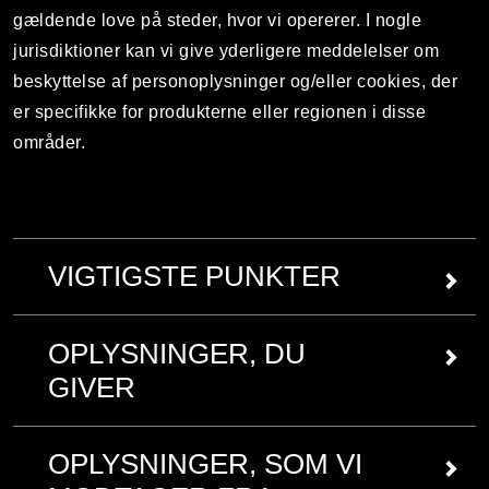
gældende love på steder, hvor vi opererer. I nogle
jurisdiktioner kan vi give yderligere meddelelser om
beskyttelse af personoplysninger og/eller cookies, der
er specifikke for produkterne eller regionen i disse
områder.
VIGTIGSTE PUNKTER
For mere information om hvert af disse
OPLYSNINGER, DU
nøglepunkter, se den fulde politik nedenfor
GIVER
Oplysninger, du giver
Vi kan indsamle følgende kategorier af personlige
OPLYSNINGER, SOM VI
oplysninger som du giver os, når du bruger