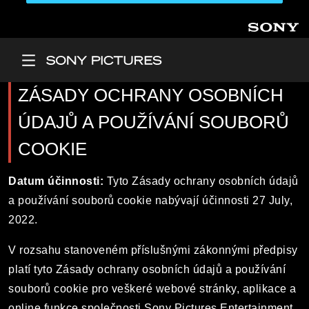
Přejít k hlavnímu obsahu
Main Menu
ZÁSADY OCHRANY OSOBNÍCH
ÚDAJŮ A POUŽÍVÁNÍ SOUBORŮ
COOKIE
Datum účinnosti:
Tyto Zásady ochrany osobních údajů
a používání souborů cookie nabývají účinnosti 27 July,
2022.
V rozsahu stanoveném příslušnými zákonnými předpisy
platí tyto Zásady ochrany osobních údajů a používání
souborů cookie pro veškeré webové stránky, aplikace a
online funkce společnosti Sony Pictures Entertainment