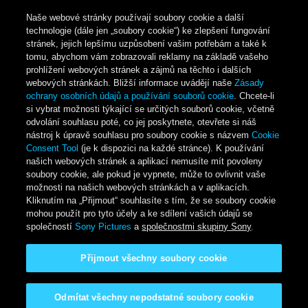
Naše webové stránky používají soubory cookie a další
technologie (dále jen „soubory cookie“) ke zlepšení fungování
stránek, jejich lepšímu uzpůsobení vašim potřebám a také k
tomu, abychom vám zobrazovali reklamy na základě vašeho
prohlížení webových stránek a zájmů na těchto i dalších
webových stránkách. Bližší informace uvádějí naše
Zásady
ochrany osobních údajů a používání souborů cookie
. Chcete-li
si vybrat možnosti týkající se určitých souborů cookie, včetně
odvolání souhlasu poté, co jej poskytnete, otevřete si náš
nástroj k úpravě souhlasu pro soubory cookie s názvem
Cookie
Consent Tool
(je k dispozici na každé stránce). K používání
našich webových stránek a aplikací nemusíte mít povoleny
soubory cookie, ale pokud je vypnete, může to ovlivnit vaše
možnosti na našich webových stránkách a v aplikacích.
Kliknutím na „Přijmout“ souhlasíte s tím, že se soubory cookie
mohou použít pro tyto účely a ke sdílení vašich údajů se
společností
Sony Pictures
a
společnostmi skupiny Sony
.
Přijmout všechny soubory cookie
Odmítat všechny nepodstatné soubory cookie