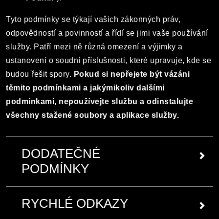
Tyto podmínky se týkají vašich zákonných práv,
odpovědností a povinností a řídí se jimi vaše používání
služby. Patří mezi ně různá omezení a výjimky a
ustanovení o soudní příslušnosti, které upravuje, kde se
budou řešit spory.
Pokud si nepřejete být vázáni
těmito podmínkami a jakýmikoliv dalšími
podmínkami, nepoužívejte službu a odinstalujte
všechny stažené soubory a aplikace služby.
DODATEČNÉ
PODMÍNKY
V některých případech se na vaše používání určitých
RYCHLÉ ODKAZY
částí služby vztahují další nebo odlišné podmínky
zveřejněné ve službě (jednotlivě i souhrnně