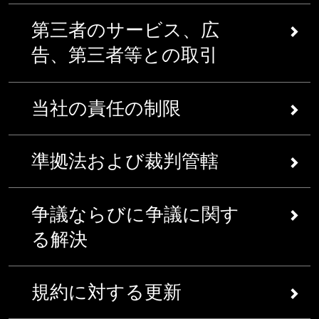
第三者のプラットフォーム上で、または一
告の送付を希望している場合、お客様は、ここで
変更すること、あるいは停止することがで
お客様は、下記の事項について合意するものとし
るものとします。SPEは、当該サービス上のコン
行為であることを立証することができる場合を除
当該サービスに関連して、一定の個人もしくは事
定のメディアあるいは方法による当社の販
の指示に従うことにより、当社に対してかかる通
第三者のサービス、広
き、もしくは当社のサービスにアクセスする
ます。すなわち、当社は、お客様に対して通告を
テンツに関する選択、コンパイル、アセンブリ、
くものとします。登録されたアカウントは、個
業体等に対して損害を与えることを試みる、もし
売促進あるいはマーケティング・キャンペ
告を提出することができるものとします。
お客様の権利を変更すること、あるいは停止
送付することができる、あるいは他の点で郵便に
脚色、更に改良において著作権を所有するものと
告、第三者等との取引
人、すなわち、お客様の居住国において少なくと
くは実際に損害を与える何らかの活動、あるいは
ーンに関連して、当社のページもしくは掲
することができるものとします。 詳細な
情報
よってお客様に対応することができる、または電
します。
も成人の年齢であるが、18歳以上である個人によ
違法、侮辱的、猥褻的、下劣的、扇情的、卑劣
載に反応して、またはこれらに対応して提
子メールを通じてお客様に対して対応することが
本件のサービスならびにコンテンツの利用を目的
って開設されるに過ぎない場合があるものとしま
的、暴力的、威嚇的、迷惑的または虐待的である
第三者のコンテンツならびにサイト、 広告 当該
供する機会、もしくは他の方法で当社に対
できる（当社のファイルの中に電子メールアドレ
当社の責任の制限
としたお客様の権利
す。パスワードは、個人用でなければならず、お
とともに、第三者の権利を侵害する、もしくは他
サービスは、第三者のプラグイン、アプリケーシ
して提供する機会を当該サービスのユーザ
スが保存されている場合）、もしくは当社によっ
本件のサービスならびにコンテンツの利用
客様は、一定の個人あるいは事業体の権利を侵害
の点でSPEに対して好ましくない何らかの活動に
ョン、広告、ツールおよび/あるいは他のコンテン
ー等に対して提供することができるものと
て合理的に選択される方法に従って対応すること
を目的としたお客様の権利は、本規約およ
していない、あるいは不快感を生じない独自のユ
従事しないものとします。（iv）適用法令によっ
本規約におけるいかなる規定であっても、下記の
ツ、および/あるいは第三者のウェブサイトに対す
します（事例として、当社のフェイスブッ
ができるものとします。
準拠法および裁判管轄
び当該追加規約に対するお客様の厳格な準
ーザーネーム（あるいは電子メールアドレス）を
て禁止されない最大限の範囲において、あらゆる
事項のために、当社の責任を免除しない、あるい
るリンク等、またはSPE（または当社の
グループ
クまたは他のソーシャルメディアページに
当社に対する全ての法的通知は、書面により、こ
拠に従うものとします。適用法令によって
有さなければならないものとします。当社は、当
方法によって、当該サービスに関連した一定のソ
は制限しないものとします。すなわち：
企業
あるいは関連会社等）によって所有されてい
おいて、または当社のツイッターに対応し
こに記載されている関連したソニー・ピクチャー
許可される最大限の範囲において、当社
社の裁量により、何らかの理由のために、一定の
ースコード、根本的な考案、根本的なユーザーイ
本規約は、現地の法律によって禁止されるような場合
当社の過失によって引き起こされた死亡あ
ない、支配されていない、もしくは運営されてい
て、懸賞、コンテストを通じて、あるいは
争議ならびに争議に関す
ズの事業体に対して送付されなければならないも
は、本規約あるいは一定の追加規約の違反
パスワード、ユーザーネームまたは電子メールア
ンターフェース技術もしくは当該サービスのアル
を除き、カリフォルニア州の法律に準拠するものとし
るいは人身傷害
ない他のサービスを含むことができるものとしま
郵便による）（以下「提供」といいま
のとします。
の時点において、本件のサービスならびに
ドレスの利用を拒否することができるものとしま
ゴリズムを逆コンパイルしない、逆アセンブルし
ます。これは、当該サービスに対するお客様のアクセ
す。これには、広告主、ライセンサー、ライセン
る解決
詐欺行為あるいは詐欺的な虚偽表示、更に
す）。お客様は、お客様のプロフィール、
お客様が当該サービスに関して何らかの質問を有
コンテンツに対してアクセスする、更に本
す。お客様は、お客様の登録情報、更にかかる情
ない、リバースエンジニアしない、もしくは上記
スならびに利用に関連して、更に、何らかの争議、ま
シー、更にSPEと商取引関係を有する可能性があ
フォーラム、ブログ、メッセージボード、
当社が当社の責任を免除する、あるいは制
する場合、お客様は、ここをクリックすることに
件のサービスならびにコンテンツを利用す
報の更新ならびに維持に対して単独的に責任を負
の再構成、特定または検出を試みない、もしくは
たは何らかの争議から生ずる、あるいは争議に関連し
る他の一定の第三者等によって運営されるサービ
ソーシャル・ネットワーキングの環境、コ
限することが違法である場合に関連した何
本規約、かかる施行、仲裁可能性または解釈から
より、更に用紙に記入することにより、SPEの顧
るお客様の権利を終了する権利を留保する
うものとします。お客様は、お客様のアカウン
何らかのサービスのソースコードあるいはオブジ
て生ずる請求権を目的として、当該適用法令によって
ス等が含まれるものとします（以下「第三者のサ
規約に対する更新
ンテンツ作成ツール、ゲームプレイ、ソー
らかの問題
生ずる、もしくはこれらに関連して生ずる何らか
客サポートに対して連絡を取ることができるもの
ものとします。当該サービスに対してアク
ト、パスワードまたはユーザーネームに関する何
ェクトコード、またはソフトウェアあるいは他の
禁止されるような場合を除き、カリフォルニア州の法
ービス」と総称します）。当社は、第三者のサー
シャル・コミュニティー、当社への連絡ツ
当該サービス上におけるコンテンツは、一般的な
の論争あるいは申立ては、カリフォルニア州の民
とします。お客様は、顧客サービスの従業員が、