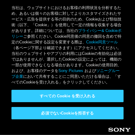
当社は、ウェブサイトにおけるお客様の利用状況を分析するた
め、あるいは個々のお客様に対してよりカスタマイズされたサ
ービス・広告を提供する等の目的のため、Cookieおよび類似技
術（以下、「Cookie」）を使用して一定の情報を収集する場合
があります。詳細については、当社の
プライバシー& Cookieポ
リシー
ご参照ください。Cookie同意後の同意の撤回を含めて特
定のCookieに関する設定を変更する際は、
Cookie同意ツール
（各ページ下部より確認できます）にアクセスしてください。
当社のウェブサイトやアプリの利用にはCookieの有効化は必須
ではありませんが、選択したCookieの設定によっては、機能の
一部が使用できなくなる場合があります。Cookieの使用目的、
および、お客様のデータを
Sony Pictures
および
ソニーグルー
プ企業
において共有することにご同意いただける場合は、「す
べてのCookieを受け入れる」をクリックしてください。
すべての Cookie を受け入れる
必須でないCookieを拒否する
メインコンテンツに移動