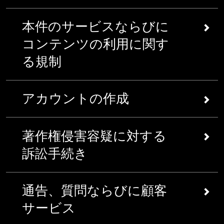
ービスを利用するために、限定的かつ撤回可
ならびに他の知的財産権等が含まれるものとしま
ス上で新しい、かつ変更された規約を掲載することに
ユーザー生成コンテンツ
能なライセンスをお客様に対して与えるに過
す。）（以下「知的財産」といいます）は、
より、本規約ならびに追加規約を変更することができ
本件のサービスならびに
総則 現在あるいは将来において、SPE
ぎないものとします。 詳細な
情報
SPE、当社の
ソニー・グループ企業
ならびに関連
るものとします。かかる変更後において、当該サービ
は、メッセージ、テキスト、イラスト、フ
コンテンツの利用に関す
お客様は、お客様によって提示されたコンテ
会社等、当社のライセンサー、更に一定の他の第
スに関連したお客様の継続的な利用は、本件の修正さ
ァイル、画像、グラフィックス、写真、コ
ンツ、更にお客様のプロフィールに対する幅
る規制
三者等によって所有されるとともに、管理される
れた規約ならびに適用可能な追加規約に対するお客様
メント、対応、音響、音楽、ビデオ、情
広いライセンスを当社に対して与えるものと
ものとします。本件のサービスを通じて利用可能
の受諾を構成するものとします。お客様は、本規約を
報、コンテンツ、格付け、評価、データ、
します。お客様は、お客様のコンテンツの所
とされる本件のコンテンツならびに知的財産に含
変更することができないものとします。
サービスの利用に関する規制 お客様は、下記の事
質問、示唆、個人データまたは他の情報も
有権、更にお客様のコンテンツに対する責任
アカウントの作成
まれた全ての権利、権原ならびに権益、更に本件
項について合意するものとします。すなわち、お
しくは資料、更にこれらに含まれた考案な
を留保するものとします。当社は、当該コン
のコンテンツならびに知的財産に対する全ての権
客様は、（i）何らかの政治的かつ商業上の目的の
ど（ここにおいて含まれるSPEのライセン
テンツを適切に維持するために、当社のサー
利、権原ならびに権益は、SPE、当社の
ソニー・
お客様が当社に登録する場合、あるいはアカウン
ために、当該サービスを利用しないものとします
スを付与された要因を除き、「ユーザー生
ビスを管理する権利を有するものとします。
著作権侵害容疑に対する
グループ企業
ならびに関連会社等、当社のライセ
トを作成する場合、お客様は、お客様のアクセス
（これには、広告宣伝、出資の勧誘、製品価格の
成コンテンツ」または「UGC」と呼称しま
詳細な
情報
ンサーあるいは一定の他の第三者等の財産に属す
の信用性に関するセキュリティーならびに機密保
集収や製品販売等が含まれますが、これらに限定
訴訟手続き
す）、上記の事項を作成する、構築する、
当社のサービスに関連したお客様の利用は、
るとともに、最大限の範囲において、あらゆる利
持に対して単独的に責任ならびに義務を負担する
されないものとします。）。但し、お客様が、事
掲載する、アップロードする、表示する、
当該サービスならびにユーザー等を保護する
用可能な著作権、登録商標、特許権および/あるい
とともに、お客様によるデバイスに対するアクセ
業体である場合を除くとともに、当社による事前
公表する、配信する、送信する、放映する
お客様が、
著作権者
であり、当該サービス上で掲
ために意図された様々な規制に従うものとし
は他の知的財産ならびに不当競争に関する権利な
スの制限に対して単独的に責任ならびに義務を負
の書面での同意を取得した場合を除くものとしま
通告、質問ならびに顧客
機会、または他の方法によって当該サービ
載され、権利侵害を犯しているとともに、当該サ
ます。 詳細な
情報
らびに法律によって保護されるものとします。か
担し、お客様のアカウントに基づいた全ての活動
す。（ii）一定のメタタグもしくは知的財産を活
ス上で利用可能にする機会、あるいは当該
ービスからの除外を希望しているコンテンツある
サービス
サービスに関する利用可能性
かる権利ならびに法律には、お客様の居住国にお
に対して単独的に責任ならびに義務を負担するも
用する他の「隠しテキスト」を利用しないものと
サービスを通じて提供する機会、もしくは
いは情報資料を特定するために、当社に対する通
当社は、当社のサービスの全部または一部を
ける権利ならびに法律あるいは国際法等が含まれ
のとします。但し、お客様が、かかる利用が詐欺
します。（iii）当該サービスを通じて、あるいは