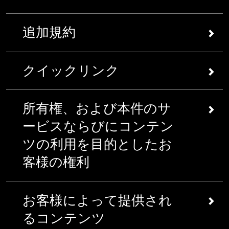
追加規約
一定の場合において、当該サービス上で掲載された追
クイックリンク
加規約あるいは異なる内容の規約は、当該サービスの
一定の部分に関するお客様の利用に対して適用される
当社は、以下に規定されるように、本規約に関する一
ものとします（各規約を、および当該規約を総称して
所有権、および本件のサ
定の主要な論点について要約したものとします（しか
「追加規約」と呼称します）。本規約ならびにいずれ
しながら、全部の論点について要約していないものと
かの追加規約の間において何らかの相違がある場合に
ービスならびにコンテン
します。）。但し、これらの論点は、全ての規約の解
おいて、本規約が優先するものとします。但し、当該
ツの利用を目的としたお
釈を目的とした代替として利用されてはならないもの
追加規約で明示的に別段の定めがある場合を除くもの
客様の権利
とします。下記の表題あるいは要約が適用される規定
とします。
ではなく、完全な規定等が適用される規定であるもの
本規約ならびに追加規約に対
とします。
所有権 本件のサービスならびに全てのコンテン
お客様によって提供され
する更新
ツ（以下「コンテンツ」といいます）（本件のサ
権利等の付与ならびに制限等
ービスならびにコンテンツに含まれた全ての著作
るコンテンツ
当社は、規則ならびに制限等に従い、当該サ
権、特許権、登録商標、サービス・マーク、商号
当社は、
ここで
詳細に説明されるように、当該サービ