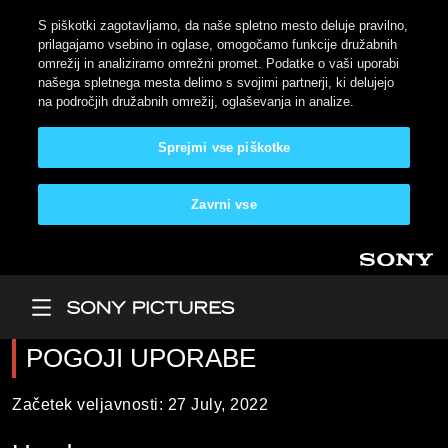
S piškotki zagotavljamo, da naše spletno mesto deluje pravilno,
prilagajamo vsebino in oglase, omogočamo funkcije družabnih
omrežij in analiziramo omrežni promet. Podatke o vaši uporabi
našega spletnega mesta delimo s svojimi partnerji, ki delujejo
na področjih družabnih omrežij, oglaševanja in analize.
Sprejmi vse piškotke
Zavrni vse
Skip to main content
Main Menu
POGOJI UPORABE
Začetek veljavnosti: 27 July, 2022