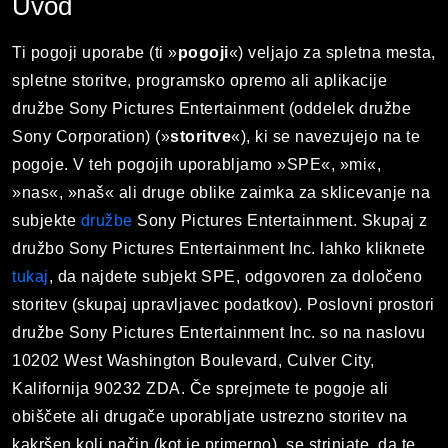
Uvod
Ti pogoji uporabe (ti »
pogoji
«) veljajo za spletna mesta,
spletne storitve, programsko opremo ali aplikacije
družbe Sony Pictures Entertainment (oddelek družbe
Sony Corporation) (»
storitve
«), ki se navezujejo na te
pogoje. V teh pogojih uporabljamo »SPE«, »mi«,
»nas«, »naš« ali druge oblike zaimka za sklicevanje na
subjekte
družbe
Sony Pictures Entertainment. Skupaj z
družbo Sony Pictures Entertainment Inc. lahko kliknete
tukaj
, da najdete subjekt SPE, odgovoren za določeno
storitev (skupaj upravljavec podatkov). Poslovni prostori
družbe Sony Pictures Entertainment Inc. so na naslovu
10202 West Washington Boulevard, Culver City,
Kalifornija 90232 ZDA. Če sprejmete te pogoje ali
obiščete ali drugače uporabljate ustrezno storitev na
kakršen koli način (kot je primerno), se strinjate, da te