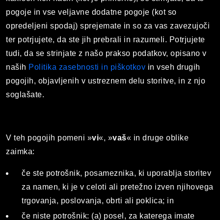
pogoje in vse veljavne dodatne pogoje (kot so
opredeljeni spodaj) sprejemate in so za vas zavezujoči
ter potrjujete, da ste jih prebrali in razumeli. Potrjujete
tudi, da se strinjate z našo prakso podatkov, opisano v
naših
Politika zasebnosti in piškotkov
in vseh drugih
pogojih, objavljenih v ustreznem delu storitve, in z njo
soglašate.
V teh pogojih pomeni »
vi
«, »
vaš
« in druge oblike
zaimka:
če ste potrošnik, posameznika, ki uporablja storitev
za namen, ki je v celoti ali pretežno izven njihovega
trgovanja, poslovanja, obrti ali poklica; in
če niste potrošnik: (a) posel, za katerega imate