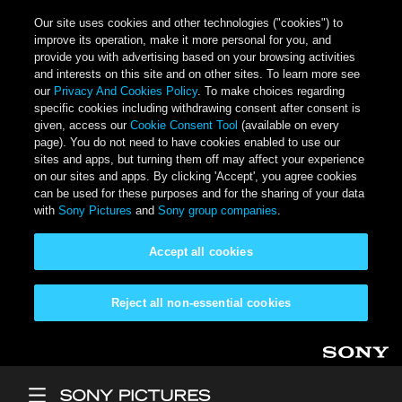
Our site uses cookies and other technologies ("cookies") to
improve its operation, make it more personal for you, and
provide you with advertising based on your browsing activities
and interests on this site and on other sites. To learn more see
our
Privacy And Cookies Policy
. To make choices regarding
specific cookies including withdrawing consent after consent is
given, access our
Cookie Consent Tool
(available on every
page). You do not need to have cookies enabled to use our
sites and apps, but turning them off may affect your experience
on our sites and apps. By clicking 'Accept', you agree cookies
can be used for these purposes and for the sharing of your data
with
Sony Pictures
and
Sony group companies
.
Accept all cookies
Reject all non-essential cookies
Skip to main content