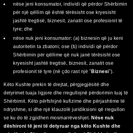
nëse jeni konsumator, individi që përdor Shërbimin
për një qëllim që është tërësisht ose kryesisht
jashtë tregtisë, biznesit, zanatit ose profesionit të
tyre; dhe
nëse nuk jeni konsumator: (a) biznesin që ju keni
autoritetin ta zbatoni; ose (b) individi që përdor
Shërbimin për qëllime që nuk janë tërësisht ose
kryesisht jashtë tregtisë, biznesit, zanatit ose
profesionit të tyre (në çdo rast një "
Biznesi
").
Këto Kushte prekin të drejtat, përgjegjësitë dhe
detyrimet tuaja ligjore dhe rregullojnë përdorimin tuaj të
Shërbimit. Këto përfshijnë kufizime dhe përjashtime të
ndryshme, si dhe një klauzolë juridiksioni që rregullon
se ku do të zgjidhen mosmarrëveshjet.
Nëse nuk
dëshironi të jeni të detyruar nga këto Kushte dhe