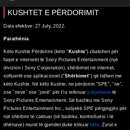
Main Menu
KUSHTET E PËRDORIMIT
Data efektive: 27 July, 2022.
Parathënia
Këto Kushte Përdorimi (këto "
Kushte
”) zbatohen për
faqet e internetit të Sony Pictures Entertainment (një
divizion i Sony Corporation), shërbimet në internet,
softuerët ose aplikacionet ("
Shërbimet
") që lidhen me
këto Kushte. Në këto Kushte, ne përdorim "SPE", "ne",
ose "neve" ose "jonë" për t'iu referuar
subjekteve
të
Sony Pictures Entertainment. Së bashku me Sony
Pictures Entertainment Inc., subjekti SPE përgjegjës për
një shërbim të caktuar (së bashku, kontrolluesi i të
dhënave) mund të gjendet duke klikuar
këtu
. Zyrat e