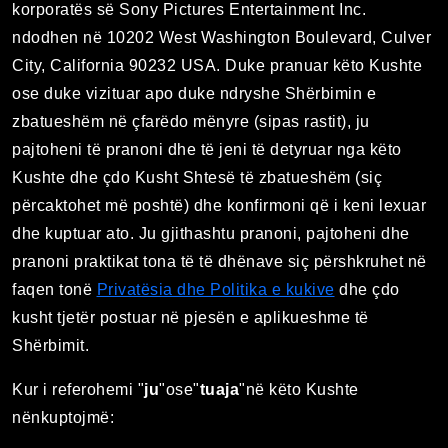
korporatës së Sony Pictures Entertainment Inc.
ndodhen në 10202 West Washington Boulevard, Culver
City, California 90232 USA. Duke pranuar këto Kushte
ose duke vizituar apo duke ndryshe Shërbimin e
zbatueshëm në çfarëdo mënyre (sipas rastit), ju
pajtoheni të pranoni dhe të jeni të detyruar nga këto
Kushte dhe çdo Kusht Shtesë të zbatueshëm (siç
përcaktohet më poshtë) dhe konfirmoni që i keni lexuar
dhe kuptuar ato. Ju gjithashtu pranoni, pajtoheni dhe
pranoni praktikat tona të të dhënave siç përshkruhet në
faqen tonë
Privatësia dhe Politika e kukive
dhe çdo
kusht tjetër postuar në pjesën e aplikueshme të
Shërbimit.
Kur i referohemi "
ju
"ose"
tuaja
"në këto Kushte
nënkuptojmë: