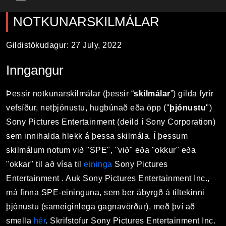
Main Menu
NOTKUNARSKILMÁLAR
Gildistökudagur: 27 July, 2022
Inngangur
Þessir notkunarskilmálar (þessir “
skilmálar
”) gilda fyrir
vefsíður, netþjónustu, hugbúnað eða öpp ("
þjónustu
")
Sony Pictures Entertainment (deild í Sony Corporation)
sem innihalda hlekk á þessa skilmála. Í þessum
skilmálum notum við "SPE", "við" eða "okkur" eða
"okkar" til að vísa til
eininga
Sony Pictures
Entertainment . Auk Sony Pictures Entertainment Inc.,
má finna SPE-eininguna, sem ber ábyrgð á tiltekinni
þjónustu (sameiginlega gagnavörður), með því að
smella
hér
. Skrifstofur Sony Pictures Entertainment Inc.