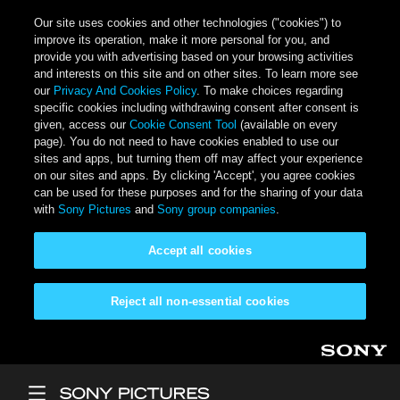
Our site uses cookies and other technologies ("cookies") to
improve its operation, make it more personal for you, and
provide you with advertising based on your browsing activities
and interests on this site and on other sites. To learn more see
our
Privacy And Cookies Policy
. To make choices regarding
specific cookies including withdrawing consent after consent is
given, access our
Cookie Consent Tool
(available on every
page). You do not need to have cookies enabled to use our
sites and apps, but turning them off may affect your experience
on our sites and apps. By clicking 'Accept', you agree cookies
can be used for these purposes and for the sharing of your data
with
Sony Pictures
and
Sony group companies
.
Accept all cookies
Reject all non-essential cookies
Skip to main content