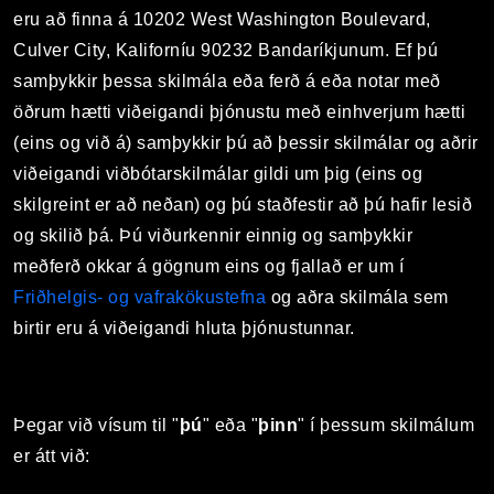
eru að finna á 10202 West Washington Boulevard,
Culver City, Kaliforníu 90232 Bandaríkjunum. Ef þú
samþykkir þessa skilmála eða ferð á eða notar með
öðrum hætti viðeigandi þjónustu með einhverjum hætti
(eins og við á) samþykkir þú að þessir skilmálar og aðrir
viðeigandi viðbótarskilmálar gildi um þig (eins og
skilgreint er að neðan) og þú staðfestir að þú hafir lesið
og skilið þá. Þú viðurkennir einnig og samþykkir
meðferð okkar á gögnum eins og fjallað er um í
Friðhelgis- og vafrakökustefna
og aðra skilmála sem
birtir eru á viðeigandi hluta þjónustunnar.
Þegar við vísum til "
þú
" eða "
þinn
" í þessum skilmálum
er átt við: