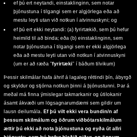
ef þú ert neytandi, einstaklinginn, sem notar
þjónustuna í tilgangi sem er algjörlega eða að
mestu leyti utan við notkun í atvinnuskyni; og
ef þú ert ekki neytandi: (a) fyrirtækið, sem þú hefur
heimild til að binda; eða (b) einstaklinginn, sem
notar þjónustuna í tilgangi sem er ekki algjörlega
eða að mestu leyti utan við notkun í atvinnuskyni
(um er að ræða "
fyrirtæki
" í báðum tilvikum)
Þessir skilmálar hafa áhrif á lagaleg réttindi þín, ábyrgð
og skyldur og stjórna notkun þinni á þjónustunni. Þar á
meðal má finna ýmislegar takmarkanir og útilokanir
ásamt ákvæði um lögsagnarumdæmi sem gildir um
lausn deilumála.
Ef þú vilt ekki vera bundin/n af
þessum skilmálum og öðrum viðbótarskilmálum
ættir þú ekki að nota þjónustuna og eyða út allri