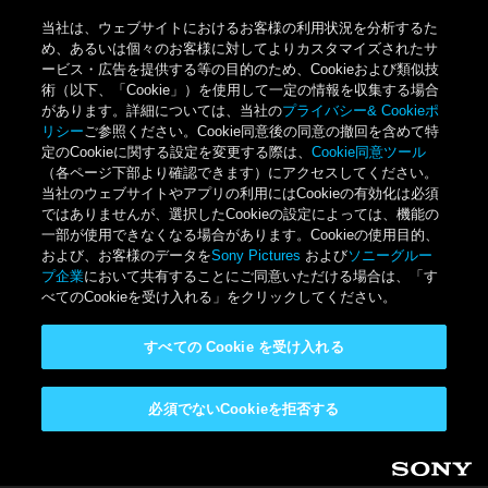
当社は、ウェブサイトにおけるお客様の利用状況を分析するた
め、あるいは個々のお客様に対してよりカスタマイズされたサ
ービス・広告を提供する等の目的のため、Cookieおよび類似技
術（以下、「Cookie」）を使用して一定の情報を収集する場合
があります。詳細については、当社の
プライバシー& Cookieポ
リシー
ご参照ください。Cookie同意後の同意の撤回を含めて特
定のCookieに関する設定を変更する際は、
Cookie同意ツール
（各ページ下部より確認できます）にアクセスしてください。
当社のウェブサイトやアプリの利用にはCookieの有効化は必須
ではありませんが、選択したCookieの設定によっては、機能の
一部が使用できなくなる場合があります。Cookieの使用目的、
および、お客様のデータを
Sony Pictures
および
ソニーグルー
プ企業
において共有することにご同意いただける場合は、「す
べてのCookieを受け入れる」をクリックしてください。
すべての Cookie を受け入れる
必須でないCookieを拒否する
メインコンテンツに移動