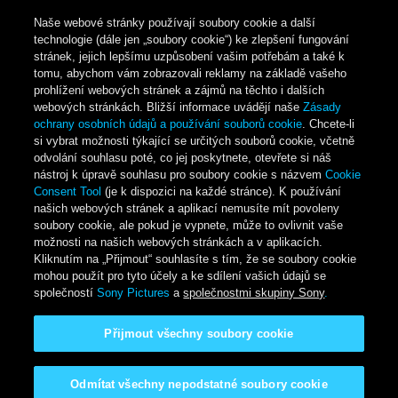
Naše webové stránky používají soubory cookie a další
technologie (dále jen „soubory cookie“) ke zlepšení fungování
stránek, jejich lepšímu uzpůsobení vašim potřebám a také k
tomu, abychom vám zobrazovali reklamy na základě vašeho
prohlížení webových stránek a zájmů na těchto i dalších
webových stránkách. Bližší informace uvádějí naše
Zásady
ochrany osobních údajů a používání souborů cookie
. Chcete-li
si vybrat možnosti týkající se určitých souborů cookie, včetně
odvolání souhlasu poté, co jej poskytnete, otevřete si náš
nástroj k úpravě souhlasu pro soubory cookie s názvem
Cookie
Consent Tool
(je k dispozici na každé stránce). K používání
našich webových stránek a aplikací nemusíte mít povoleny
soubory cookie, ale pokud je vypnete, může to ovlivnit vaše
možnosti na našich webových stránkách a v aplikacích.
Kliknutím na „Přijmout“ souhlasíte s tím, že se soubory cookie
mohou použít pro tyto účely a ke sdílení vašich údajů se
společností
Sony Pictures
a
společnostmi skupiny Sony
.
Přijmout všechny soubory cookie
Odmítat všechny nepodstatné soubory cookie