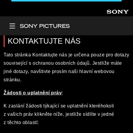
Přejít k hlavnímu obsahu
Main Menu
KONTAKTUJTE NÁS
Tato stránka Kontaktujte nás je určena pouze pro dotazy
související s ochranou osobních údajů. Jestliže máte
jiné dotazy, navštivte prosím naši hlavní webovou
stránku.
Žádosti o uplatnění práv
:
K zaslání žádosti týkající se uplatnění kteréhokoli
z vašich práv klikněte níže, jestliže sídlíte v jedné
z těchto oblastí: