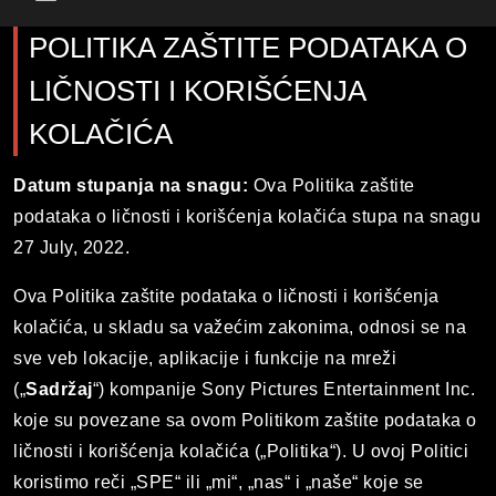
Main Menu
POLITIKA ZAŠTITE PODATAKA O
LIČNOSTI I KORIŠĆENJA
KOLAČIĆA
Datum stupanja na snagu:
Ova Politika zaštite
podataka o ličnosti i korišćenja kolačića stupa na snagu
27 July, 2022.
Ova Politika zaštite podataka o ličnosti i korišćenja
kolačića, u skladu sa važećim zakonima, odnosi se na
sve veb lokacije, aplikacije i funkcije na mreži
(„
Sadržaj
“) kompanije Sony Pictures Entertainment Inc.
koje su povezane sa ovom Politikom zaštite podataka o
ličnosti i korišćenja kolačića („Politika“). U ovoj Politici
koristimo reči „SPE“ ili „mi“, „nas“ i „naše“ koje se