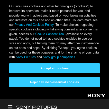
Our site uses cookies and other technologies ("cookies") to
improve its operation, make it more personal for you, and
provide you with advertising based on your browsing activities
and interests on this site and on other sites. To learn more see
our
Privacy And Cookies Policy
. To make choices regarding
specific cookies including withdrawing consent after consent is
given, access our
Cookie Consent Tool
(available on every
page). You do not need to have cookies enabled to use our
sites and apps, but turning them off may affect your experience
on our sites and apps. By clicking 'Accept', you agree cookies
can be used for these purposes and for the sharing of your data
with
Sony Pictures
and
Sony group companies
.
Accept all cookies
Reject all non-essential cookies
Skip to main content