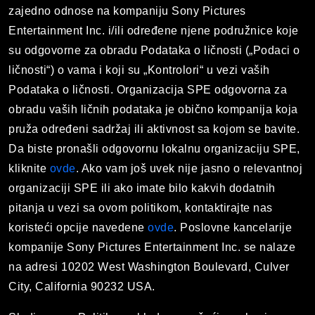
zajedno odnose na kompaniju Sony Pictures
Entertainment Inc. i/ili određene njene podružnice koje
su odgovorne za obradu Podataka o ličnosti („Podaci o
ličnosti“) o vama i koji su „Kontrolori“ u vezi vaših
Podataka o ličnosti. Organizacija SPE odgovorna za
obradu vaših ličnih podataka je obično kompanija koja
pruža određeni sadržaj ili aktivnost sa kojom se bavite.
Da biste pronašli odgovornu lokalnu organizaciju SPE,
kliknite
ovde
. Ako vam još uvek nije jasno o relevantnoj
organizaciji SPE ili ako imate bilo kakvih dodatnih
pitanja u vezi sa ovom politikom, kontaktirajte nas
koristeći opcije navedene
ovde
. Poslovne kancelarije
kompanije Sony Pictures Entertainment Inc. se nalaze
na adresi 10202 West Washington Boulevard, Culver
City, California 90232 USA.