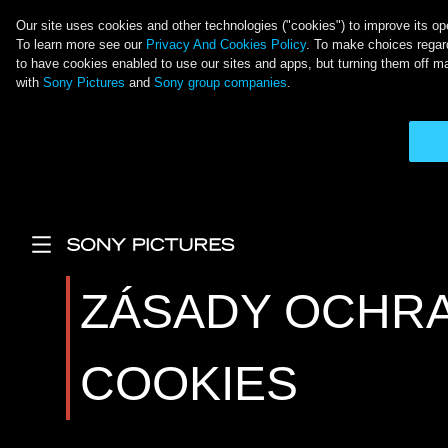
Our site uses cookies and other technologies ("cookies") to improve its ope
To learn more see our
Privacy And Cookies Policy
. To make choices regard
to have cookies enabled to use our sites and apps, but turning them off ma
with
Sony Pictures
and
Sony group companies
.
Skočiť na hlavný obsah
Main Menu
ZÁSADY OCHRA
COOKIES