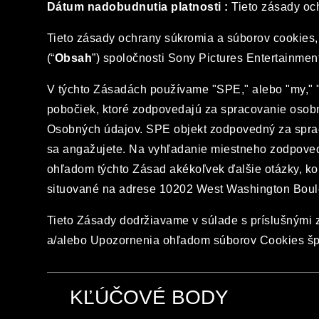
Dátum nadobudnutia platnosti :
Tieto zásady och
Tieto zásady ochrany súkromia a súborov cookies,
(“
Obsah
”) spoločnosti Sony Pictures Entertainmen
V týchto Zásadách používame "SPE," alebo "my," "n
pobočiek, ktoré zodpovedajú za spracovanie osobne
Osobných údajov. SPE objekt zodpovedný za sprac
sa angažujete. Na vyhľadanie miestneho zodpove
ohľadom týchto Zásad akékoľvek ďalšie otázky, k
situované na adrese 10202 West Washington Boul
Tieto Zásady dodržiavame v súlade s príslušnými
a/alebo Upozornenia ohľadom súborov Cookies špec
KĽÚČOVÉ BODY