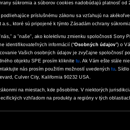
rany súkromia a súborov cookies nadobúdajú platnosť od 2
 podliehajúce príslušnému zákonu sa vzťahujú na akékoľvek 
t a.s., ktoré sú pripojené k týmto Zásadám ochrany súkromia
ás," a "naše", ako kolektívnu zmienku spoločnosti Sony Pic
 identifikovateľných informácií (“
Osobných údajov
”) o V
ovanie Vašich osobných údajov je zvyčajne spoločnosť pos
dného objektu SPE prosím kliknite
tu
. Ak Vám ešte stále nie
ontaktujte nás prosím použitím možností uvedených
tu
. Sídl
evard, Culver City, Kalifornia 90232 USA.
 zákonmi na miestach, kde pôsobíme. V niektorých jurisdi
ifických vzhľadom na produkty a regióny v tých oblastiac