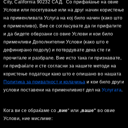
City, California 90232 САД. Со прифаќање на овие
Услови или посетување или на друг начин користење
на применливата Услуга на кој било начин (како што
е применливо), Вие се согласувате да ги прифатите
и да бидете обврзани со овие Услови и кои било
применливи Дополнителни Услови (како што е
дефинирано подолу) и потврдувате дека сте ги
прочитале и разбрале. Вие исто така ги признавате,
ги прифаќате и сте согласни за нашите методи на
користење податоци како што е опишано во нашата
Политика за приватност и колачиња
и кои било други
услови поставени на применливиот дел на
Услугата
.
Кога ви се обраќаме со „
в
ие
“ или „
ваше“
во овие
Услови, ние мислиме: