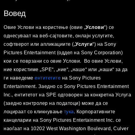
Вовед
Овие Услови на користење (овие „
Услови
“) се
однесуваат на веб-сајтовите, онлајн услугите,
софтверот или апликациите („
Услуги
“) на Sony
Pictures Entertainment (оддел на Sony Corporation)
кои се поврзани со овие Услови. Во овие Услови,
ние користиме „SPE“, „ние“, „наше“ или „наши“ за да
ги наведеме
ентитетите
на Sony Pictures
Entertainment. Заедно со Sony Pictures Entertainment
Inc., ентитетот на SPE одговорен за конкретна Услуга
(заедно контролер на податоци) може да се
лоцираат со кликнување
тука
. Корпоративните
канцеларии на Sony Pictures Entertainment Inc. се
наоѓаат на 10202 West Washington Boulevard, Culver