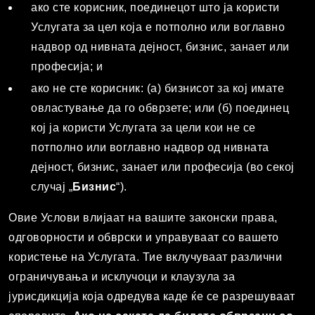
ако сте корисник, поединецот што ја користи
Услугата за цел која е потполно или воглавно
надвор од нивната дејност, бизнис, занает или
професија; и
ако не сте корисник: (а) бизнисот за кој имате
овластување да го обврзете; или (б) поединец
кој ја користи Услугата за цели кои не се
потполно или воглавно надвор од нивната
дејност, бизнис, занает или професија (во секој
случај „
Бизнис
“).
Овие Услови влијаат на вашите законски права,
одговорности и обврски и управуваат со вашето
користење на Услугата. Тие вклучуваат различни
ограничувања и исклучоци и клаузула за
јурисдикција која одредува каде ќе се разрешуваат