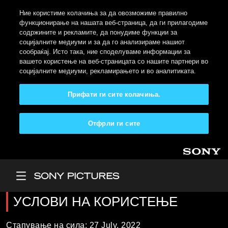
Ние користиме колачиња за да овозможиме правилно
функционирање на нашата веб-страница, да ги прилагодиме
содржините и рекламите, да понудиме функции за
социјалните медиуми и за да го анализираме нашиот
сообраќај. Исто така, ние споделуваме информации за
вашето користење на веб-страницата со нашите партнери во
социјалните медиуми, рекламирањето и во аналитиката.
Прифати ги сите колачиња.
Отфрли ги сите
Skip to main content
Main Menu
УСЛОВИ НА КОРИСТЕЊЕ
Стапување на сила: 27 July, 2022