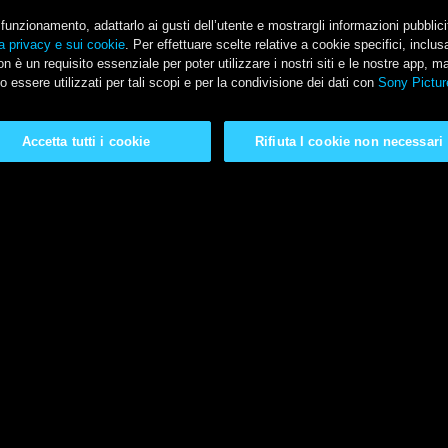
il funzionamento, adattarlo ai gusti dell’utente e mostrargli informazioni pubblic
a privacy e sui cookie
. Per effettuare scelte relative a cookie specifici, incl
n è un requisito essenziale per poter utilizzare i nostri siti e le nostre app, m
o essere utilizzati per tali scopi e per la condivisione dei dati con
Sony Pictur
Accetta tutti i cookie
Rifiuta I cookie non necessari