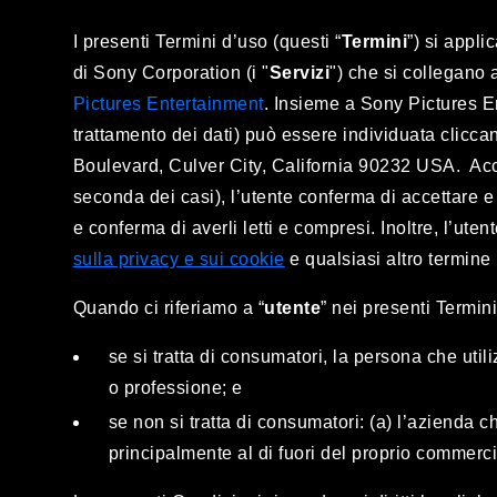
I presenti Termini d’uso (questi “
Termini
”) si appli
di Sony Corporation (i "
Servizi
") che si collegano a
Pictures Entertainment
. Insieme a Sony Pictures En
trattamento dei dati) può essere individuata clicc
Boulevard, Culver City, California 90232 USA. Accet
seconda dei casi), l’utente conferma di accettare e 
e conferma di averli letti e compresi. Inoltre, l’ute
sulla privacy e sui cookie
e qualsiasi altro termine
Quando ci riferiamo a “
utente
” nei presenti Termin
se si tratta di consumatori, la persona che uti
o professione; e
se non si tratta di consumatori: (a) l’azienda ch
principalmente al di fuori del proprio commerci