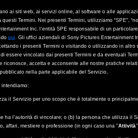
cano ai siti web, ai servizi online, al software o alle applic
 questi Termini. Nei presenti Termini, utilizziamo “SPE”, “noi” 
tertainment Inc. l’entità SPE responsabile di un particolare
ando
qui
.
Gli uffici aziendali di Sony Pictures Entertainment 
tando i presenti Termini o visitando o utilizzando in altro 
di essere vincolato dai presenti Termini e da eventuali Termi
nte riconosce, accetta e acconsente alle nostre pratiche relat
 pubblicato nella parte applicabile del Servizio.
i intendiamo:
lizza il Servizio per uno scopo che è totalmente o principalme
e ha l’autorità di vincolare; o (b) la persona che utilizza il
o, affari, mestiere o professione (in ogni caso una "
Attivit
à